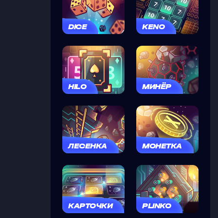
DICE
KENO
HILO
МИНЁР
ЛЕСЕНКА
МОНЕТКА
КАРТОЧКИ
PLINKO